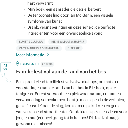
hart verwarmt
Mijn boek, een aanrader die de ziel beroert
De tentoonstelling door Ian Mc Gann, een visuele
symfonie van kunst
Drank, versnaperingen en gezelligheid, de perfecte
ingrediënten voor een onvergetelijke avond
KUNST & CULTUUR
MENS & MAATSCHAPPIJ
ONTSPANNING & ONTMOETEN
1 SESSIE
Meer informatie
Op
IN
HAMME-MILLE
# 11094
13
SEP
Familiefestival aan de rand van het bos
Een sprankelend familiefestival vol workshops, animatie en
voorstellingen aan de rand van het bos in Bierbeek, op de
taalgrens. Forestival wordt een plek waar natuur, cultuur en
verwondering samenkomen. Laat je meeslepen in de verhalen,
ga zelf creatief aan de slag, kom samen picknicken en geniet
van verrassend straattheater. Ontdekken, spelen en vieren voor
jong en oud(er), heel graag tot in het bos! Dit festival mag je
gewoon niet missen!