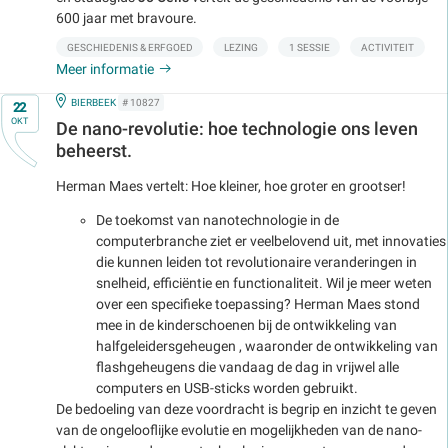
600 jaar met bravoure.
GESCHIEDENIS & ERFGOED
LEZING
1 SESSIE
ACTIVITEIT
Meer informatie
Op
IN
BIERBEEK
# 10827
22
OKT
De nano-revolutie: hoe technologie ons leven
beheerst.
Herman Maes vertelt: Hoe kleiner, hoe groter en grootser!
De toekomst van nanotechnologie in de
computerbranche ziet er veelbelovend uit, met innovaties
die kunnen leiden tot revolutionaire veranderingen in
snelheid, efficiëntie en functionaliteit. Wil je meer weten
over een specifieke toepassing? Herman Maes stond
mee in de kinderschoenen bij de ontwikkeling van
halfgeleidersgeheugen , waaronder de ontwikkeling van
flashgeheugens
die vandaag de dag in vrijwel alle
computers en USB-sticks worden gebruikt.
De bedoeling van deze voordracht is begrip en inzicht te geven
van de ongelooflijke evolutie en mogelijkheden van de nano-