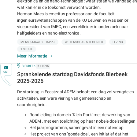
elektronica en de nano-technologie : waar staan we vandaag en
wat kan er in de toekomst verwacht worden.
Herman Maes is emeritus professor aan de faculteit
ingenieurswetenschappen van de KU Leuven en was senior
vicepresident van IMEC, een wereldleider in onderzoek naar
halfgeleiders en nano-electronica.
MENS & MAATSCHAPPIJ
WETENSCHAP & TECHNIEK
LEZING
1 SESSIE
Meer informatie
Op
IN
BIERBEEK
# 11095
08
OKT
Sprankelende startdag Davidsfonds Bierbeek
2025-2026
De startdag in Feestzaal ADEM belooft een dag vol vreugde en
activiteiten, een ware viering van gemeenschap en
saamhorigheid.
Rondleiding in domein ‘Klein Park’ met de werking van
ADEM , met een toelichting op haar nobele doelstellingen
Het jaarprogramma, samengevat in een notendop
Het project van ons ‘goede doel’, een initiatief dat het