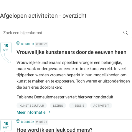
Afgelopen activiteiten - overzicht
Op
IN
BIERBEEK
# 10822
15
APR
Vrouwelijke kunstenaars door de eeuwen heen
Vrouwelijke kunstenaars speelden vroeger een belangrijke,
maar vaak ondergewaardeerde rol in de kunstwereld. In veel
tijdperken werden vrouwen beperkt in hun mogelijkheden om
kunst te maken en te exposeren. Toch waren er uitzonderingen
die barrières doorbraken:
Fabienne Demeulemeester vertelt hierover honderduit.
KUNST & CULTUUR
LEZING
1 SESSIE
ACTIVITEIT
Meer informatie
Op
IN
BIERBEEK
# 10821
18
MRT
Hoe word ik een leuk oud mens?