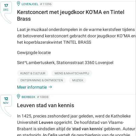
Op
IN
LOVENJOEL
# 11096
17
DEC
Kerstconcert met jeugdkoor KO'MA en Tintel
Brass
Laat je muzikaal onderdompelen in de warme kerstsfeer tijdens
dit betoverend kerstconcert gebracht door jeugdkoor KO"MA en
het koperblazerskwintet TINTEL BRASS
Gewijzigde locatie
Sint^Lambertuskerk, Stationsstraat 3360 Lovenjoel
KUNST & CULTUUR
MENS & MAATSCHAPPIJ
ONTSPANNING & ONTMOETEN
MUZIEK
Meer informatie
Op
IN
BIERBEEK
# 10808
12
NOV
Leuven stad van kennis
In 1425, precies zeshonderd jaar geleden, werd de Katholieke
Universiteit
Leuven
opgericht. De hoofdstad van Vlaams-
Brabant is sindsdien altijd de '
stad van kennis
' gebleven. Auteur
en stadsgids
Jo Celis
vertelt de geschiedenis van de voorbije