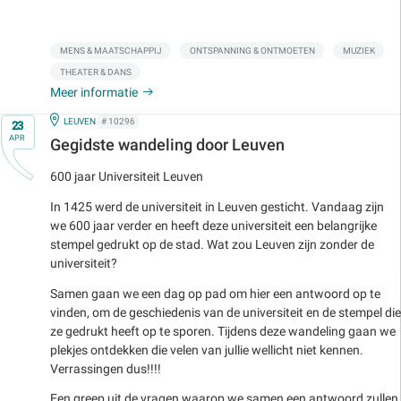
MENS & MAATSCHAPPIJ
ONTSPANNING & ONTMOETEN
MUZIEK
THEATER & DANS
Meer informatie
Op
IN
LEUVEN
# 10296
23
APR
Gegidste wandeling door Leuven
600 jaar Universiteit Leuven
In 1425 werd de universiteit in Leuven gesticht. Vandaag zijn
we 600 jaar verder en heeft deze universiteit een belangrijke
stempel gedrukt op de stad. Wat zou Leuven zijn zonder de
universiteit?
Samen gaan we een dag op pad om hier een antwoord op te
vinden, om de geschiedenis van de universiteit en de stempel die
ze gedrukt heeft op te sporen. Tijdens deze wandeling gaan we
plekjes ontdekken die velen van jullie wellicht niet kennen.
Verrassingen dus!!!!
Een greep uit de vragen waarop we samen een antwoord zullen