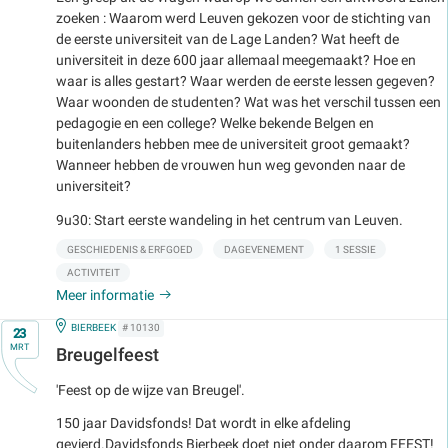
zoeken : Waarom werd Leuven gekozen voor de stichting van
de eerste universiteit van de Lage Landen? Wat heeft de
universiteit in deze 600 jaar allemaal meegemaakt? Hoe en
waar is alles gestart? Waar werden de eerste lessen gegeven?
Waar woonden de studenten? Wat was het verschil tussen een
pedagogie en een college? Welke bekende Belgen en
buitenlanders hebben mee de universiteit groot gemaakt?
Wanneer hebben de vrouwen hun weg gevonden naar de
universiteit?
9u30: Start eerste wandeling in het centrum van Leuven.
GESCHIEDENIS & ERFGOED
DAGEVENEMENT
1 SESSIE
ACTIVITEIT
Meer informatie
Op
IN
BIERBEEK
# 10130
23
MRT
Breugelfeest
'Feest op de wijze van Breugel'.
150 jaar Davidsfonds! Dat wordt in elke afdeling
gevierd.Davidsfonds Bierbeek doet niet onder daarom FEEST!