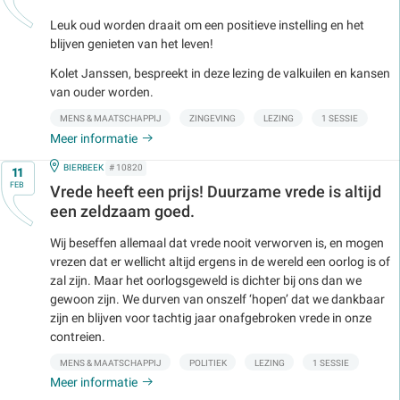
Leuk oud worden draait om een positieve instelling en het
blijven genieten van het leven!
Kolet Janssen, bespreekt in deze lezing de valkuilen en kansen
van ouder worden.
MENS & MAATSCHAPPIJ
ZINGEVING
LEZING
1 SESSIE
Meer informatie
Op
IN
BIERBEEK
# 10820
11
FEB
Vrede heeft een prijs! Duurzame vrede is altijd
een zeldzaam goed.
Wij beseffen allemaal dat vrede nooit verworven is, en mogen
vrezen dat er wellicht altijd ergens in de wereld een oorlog is of
zal zijn. Maar het oorlogsgeweld is dichter bij ons dan we
gewoon zijn. We durven van onszelf ‘hopen’ dat we dankbaar
zijn en blijven voor tachtig jaar onafgebroken vrede in onze
contreien.
MENS & MAATSCHAPPIJ
POLITIEK
LEZING
1 SESSIE
Meer informatie