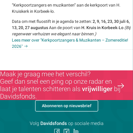
“Kerkpoortzangers en muzikanten” aan de kerkpoort van H.
Kruiskerk in Korbeek-lo.
Data om met fluostift in je agenda te zetten:
2, 9, 16, 23, 30 juli
6,
13, 20, 27 augustus
Aan de poort van
H. Kruis in Korbeek‑Lo
(Bij
regenweer verhuizen we elegant naar binnen.)
Lees meer over "Kerkpoortzangers & Muzikanten – Zomereditie!
2026"
Maak je graag mee het verschil?
Geef dan snel een ping op onze radar en
laat je talenten schitteren als
vrijwilliger
bij
Davidsfonds.
Abonneren op nieuwsbrief
Volg
Davidsfonds
op sociale media
Volg
Volg
Volg