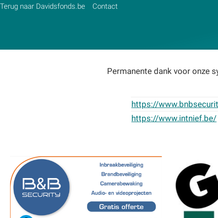
Terug naar Davidsfonds.be
Contact
Permanente dank voor onze sy
Zoek:
https://www.bnbsecurit
Zoeken
https://www.intnief.be/