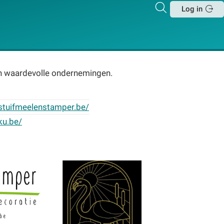
Zoeken
Log in
Sluit
en waardevolle ondernemingen.
stuifmeelenstamper.be/
ku.be/