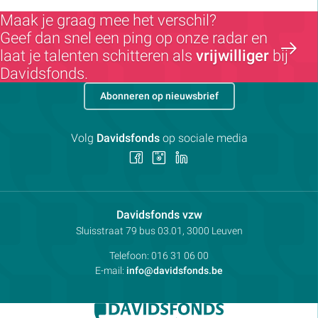
Maak je graag mee het verschil?
Geef dan snel een ping op onze radar en
laat je talenten schitteren als
vrijwilliger
bij
Davidsfonds.
Abonneren op nieuwsbrief
Volg
Davidsfonds
op sociale media
Volg
Volg
Volg
ons
ons
ons
op
op
op
Facebook
Instagram
LinkedIn
Contactpersoon:
Davidsfonds vzw
Adres:
Sluisstraat 79
bus 03.01, 3000
Leuven
Telefoon:
016 31 06 00
E-mail:
info@davidsfonds.be