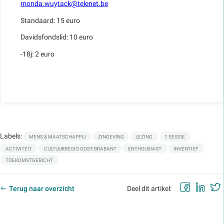
monda.wuytack@telenet.be
Standaard: 15 euro
Davidsfondslid: 10 euro
-18j: 2 euro
Labels:
MENS & MAATSCHAPPIJ
ZINGEVING
LEZING
1 SESSIE
ACTIVITEIT
CULTUURREGIO OOST-BRABANT
ENTHOUSIAST
INVENTIEF
TOEKOMSTGERICHT
Faceb
Lin
Terug naar overzicht
Deel dit artikel: