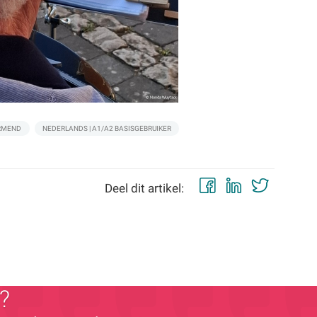
RMEND
NEDERLANDS | A1/A2 BASISGEBRUIKER
Facebook
LinkedIn
Twitt
Deel dit artikel:
?