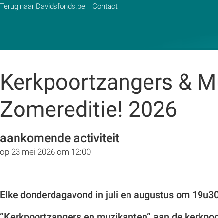
Terug naar Davidsfonds.be
Contact
Kerkpoortzangers & M
Zoek:
Zomereditie! 2026
Zoeken
aankomende activiteit
op 23 mei 2026 om 12:00
Elke donderdagavond in juli en augustus om 19u3
“Kerkpoortzangers en muzikanten” aan de kerkpoor