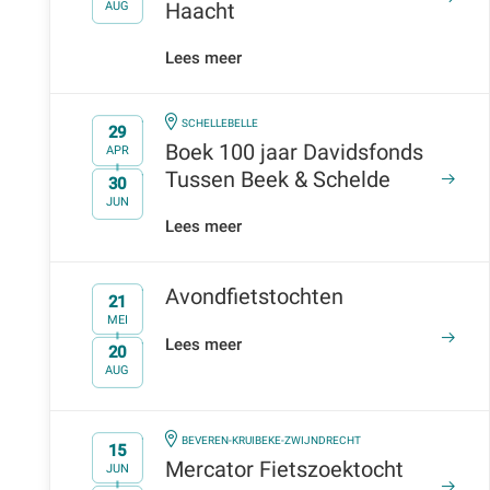
Haacht
AUG
Lees meer
IN
SCHELLEBELLE
29
Boek 100 jaar Davidsfonds
APR
Tussen Beek & Schelde
30
t/m
JUN
Lees meer
Avondfietstochten
21
MEI
Lees meer
20
t/m
AUG
IN
BEVEREN-KRUIBEKE-ZWIJNDRECHT
15
Mercator Fietszoektocht
JUN