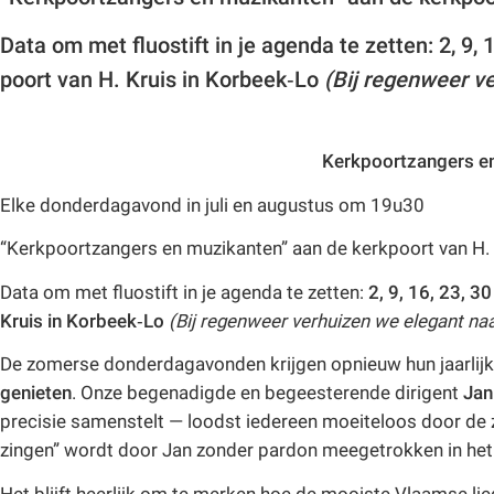
Data om met fluostift in je agenda te zetten:
2, 9, 
poort van
H. Kruis in Korbeek‑Lo
(Bij regenweer v
Kerkpoortzangers e
Elke donderdagavond in juli en augustus om 19u30
“Kerkpoortzangers en muzikanten” aan de kerkpoort van H. 
Data om met fluostift in je agenda te zetten:
2, 9, 16, 23, 30 
Kruis in Korbeek‑Lo
(Bij regenweer verhuizen we elegant naa
De zomerse donderdagavonden krijgen opnieuw hun jaarlij
genieten
. Onze begenadigde en begeesterende dirigent
Jan
precisie samenstelt — loodst iedereen moeiteloos door de 
zingen” wordt door Jan zonder pardon meegetrokken in het
Het blijft heerlijk om te merken hoe de mooiste Vlaamse lied