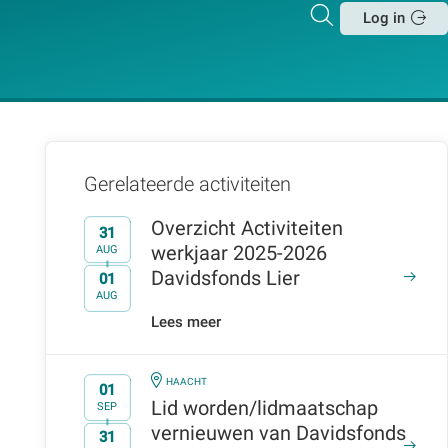
Zoeken
Log in
Sluit
Gerelateerde activiteiten
Overzicht Activiteiten
31
werkjaar 2025-2026
AUG
Davidsfonds Lier
01
t/m
AUG
Lees meer
IN
HAACHT
01
Lid worden/lidmaatschap
SEP
vernieuwen van Davidsfonds
31
t/m