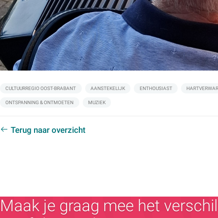
Labels:
CULTUURREGIO OOST-BRABANT
AANSTEKELIJK
ENTHOUSIAST
HARTVERWA
ONTSPANNING & ONTMOETEN
MUZIEK
Terug naar overzicht
Maak je graag mee het verschil