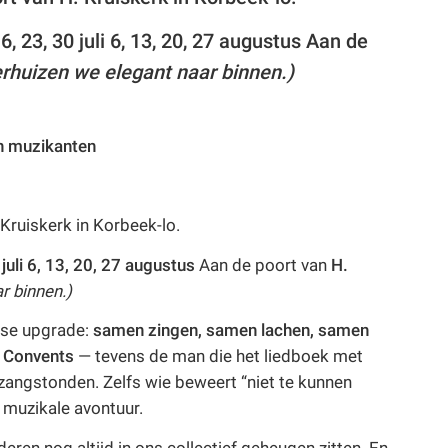
16, 23, 30 juli
6, 13, 20, 27 augustus
Aan de
erhuizen we elegant naar binnen.)
n muzikanten
Kruiskerk in Korbeek-lo.
juli
6, 13, 20, 27 augustus
Aan de poort van
H.
r binnen.)
kse upgrade:
samen zingen, samen lachen, samen
 Convents
— tevens de man die het liedboek met
zangstonden. Zelfs wie beweert “niet te kunnen
 muzikale avontuur.
eren nog altijd in ons collectief geheugen zitten. En