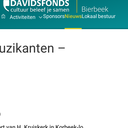
Bierbeek
Sponsors
Nieuws
Lokaal bestuur
Activiteiten
uzikanten –
0
t van H. Kruiskerk in Korbeek-lo.