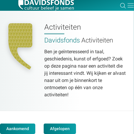
Zoe
Dir
Activiteiten
Davidsfonds
Activiteiten
Zoek:
Ben je geïnteresseerd in taal,
geschiedenis, kunst of erfgoed? Zoek
Zoeken
op deze pagina naar een activiteit die
jij interessant vindt. Wij kijken er alvast
naar uit om je binnenkort te
ontmoeten op één van onze
activiteiten!
Aankomend
Afgelopen